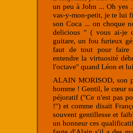
un peu à John ... Oh yes ..
vas-y-mon-petit, je te lui
son Coca ... on choque no
delicious " ( vous ai-je d
guitare, un fou furieux gén
faut de tout pour fair
entendre la virtuosité déb
l'octave" quand Léon et lui 
ALAIN MORISOD
, son 
homme ! Gentil, le cœur sur 
péjoratif ("Ce n'est pas po
!") et comme disait Fran
souvent gentillesse et fai
un honneur ces qualificatif
faute d'Alain s'il a des m