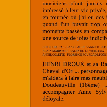
musiciens n'ont jamais 
intéressé à leur vie privée
en tournée où j'ai eu des
quand l'un buvait trop ou
moments passés en compag
une source de joies indicib
-
-
HENRI DROUX
JEAN-CLAUDE VANNIER
JOS
-
-
ALAIN MORISSOD
VALENTIN LE VIEILLEUX
-
ANNIE COLETTE
FLORENCE FOURCADE/PON
HENRI DROUX
et sa Ba
Cheval d'Or ... personnag
m'aidera à faire mes meubl
Doudeauville (18ème) .
accompagner Anne Sylve
déloyale.